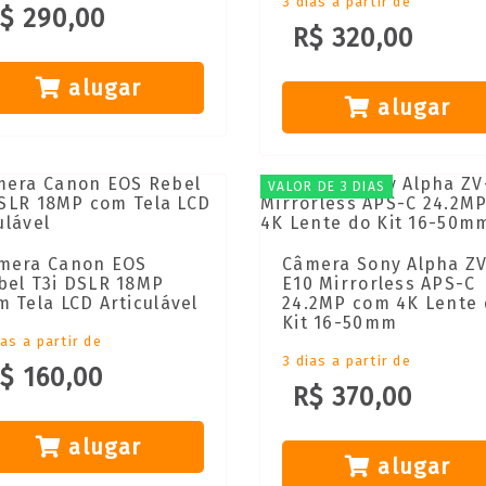
3 dias a partir de
$ 290,00
R$ 320,00
alugar
alugar
VALOR DE 3 DIAS
mera Canon EOS
Câmera Sony Alpha Z
bel T3i DSLR 18MP
E10 Mirrorless APS-C
m Tela LCD Articulável
24.2MP com 4K Lente
Kit 16-50mm
ias a partir de
3 dias a partir de
$ 160,00
R$ 370,00
alugar
alugar