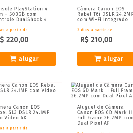
nsole PlayStation 4
Câmera Canon EOS
im – 500GB com
Rebel T6i DSLR 24.2M
ntrole DualShock 4
com Wi-Fi Integrado
ias a partir de
3 dias a partir de
$ 220,00
R$ 210,00
alugar
alugar
mera Canon EOS
Aluguel de Câmera
bel SL3 DSLR 24.1MP
Canon EOS 6D Mark II
m Vídeo 4K
Full Frame 26.2MP co
Dual Pixel AF
ias a partir de