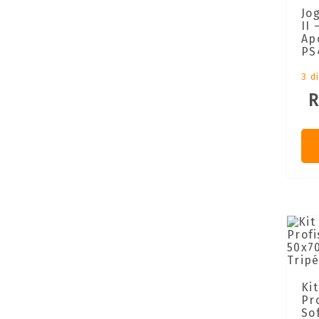
Jo
II
Ap
PS
3 d
R
Ki
Pr
So