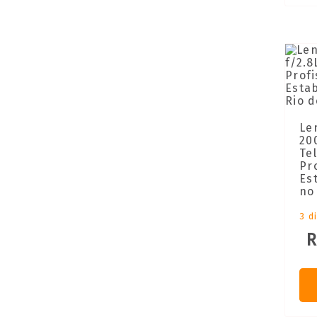
Le
20
Te
Pr
Es
no
3 d
R