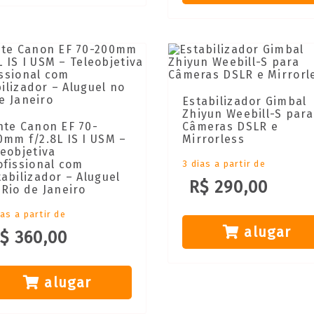
Estabilizador Gimbal
Zhiyun Weebill-S para
nte Canon EF 70-
Câmeras DSLR e
0mm f/2.8L IS I USM –
Mirrorless
leobjetiva
ofissional com
3 dias a partir de
tabilizador – Aluguel
R$ 290,00
 Rio de Janeiro
ias a partir de
alugar
$ 360,00
alugar