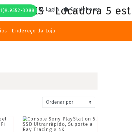
Login
Carrinho
(
0
)
1)9.9552-3088
ios
Endereço da Loja