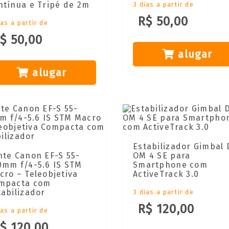
ntínua e Tripé de 2m
3 dias a partir de
R$ 50,00
ias a partir de
$ 50,00
alugar
alugar
Estabilizador Gimbal 
nte Canon EF-S 55-
OM 4 SE para
0mm f/4-5.6 IS STM
Smartphone com
cro – Teleobjetiva
ActiveTrack 3.0
mpacta com
tabilizador
3 dias a partir de
R$ 120,00
ias a partir de
$ 120,00