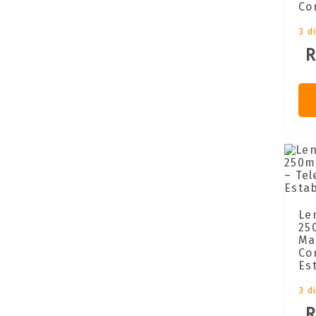
Co
3 d
R
Le
25
Ma
Co
Es
3 d
R