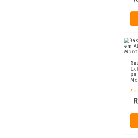
Ba
Ex
pa
Mo
3 d
R