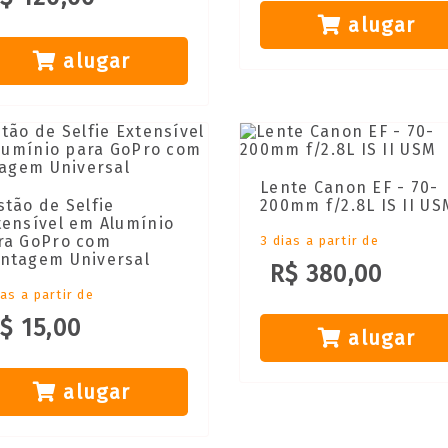
alugar
alugar
Lente Canon EF - 70-
stão de Selfie
200mm f/2.8L IS II US
tensível em Alumínio
ra GoPro com
3 dias a partir de
ntagem Universal
R$ 380,00
ias a partir de
$ 15,00
alugar
alugar