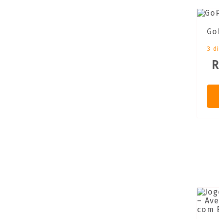
Go
3 d
R