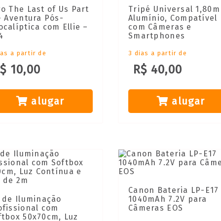
go The Last of Us Part
Tripé Universal 1,80m
 – Aventura Pós-
Alumínio, Compatível
ocalíptica com Ellie –
com Câmeras e
4
Smartphones
ias a partir de
3 dias a partir de
$ 10,00
R$ 40,00
alugar
alugar
Canon Bateria LP-E17
t de Iluminação
1040mAh 7.2V para
ofissional com
Câmeras EOS
ftbox 50x70cm, Luz