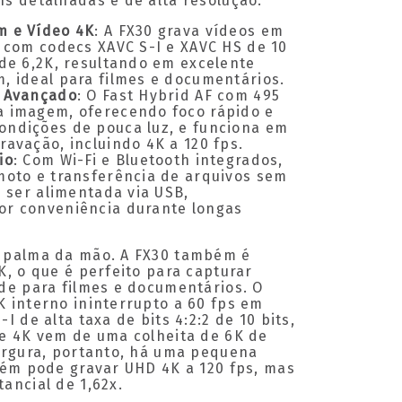
s detalhadas e de alta resolução.
m e Vídeo 4K
: A FX30 grava vídeos em
p com codecs XAVC S-I e XAVC HS de 10
 de 6,2K, resultando em excelente
, ideal para filmes e documentários.
o Avançado
: O Fast Hybrid AF com 495
 imagem, oferecendo foco rápido e
ndições de pouca luz, e funciona em
avação, incluindo 4K a 120 fps.
io
: Com Wi-Fi e Bluetooth integrados,
moto e transferência de arquivos sem
e ser alimentada via USB,
or conveniência durante longas
 palma da mão. A FX30 também é
K, o que é perfeito para capturar
de para filmes e documentários. O
 interno ininterrupto a 60 fps em
I de alta taxa de bits 4:2:2 de 10 bits,
e 4K vem de uma colheita de 6K de
argura, portanto, há uma pequena
bém pode gravar UHD 4K a 120 fps, mas
ancial de 1,62x.