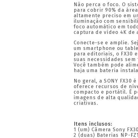
Não perca o foco. O sis
para cobrir 90% da área
altamente preciso em u
iluminação com sensibil
foco automático em todo
captura de vídeo 4K de a
Conecte-se e amplie. Se
um smartphone ou tablet
para editoriais, o FX30 
suas necessidades sem f
Você também pode alime
haja uma bateria instal
No geral, a SONY FX30 é
oferece recursos de nív
compacto e portátil. É 
imagens de alta qualid
criativas.
Itens inclusos:
1 (um) Câmera Sony FX3
2 (duas) Baterias NP-FZ