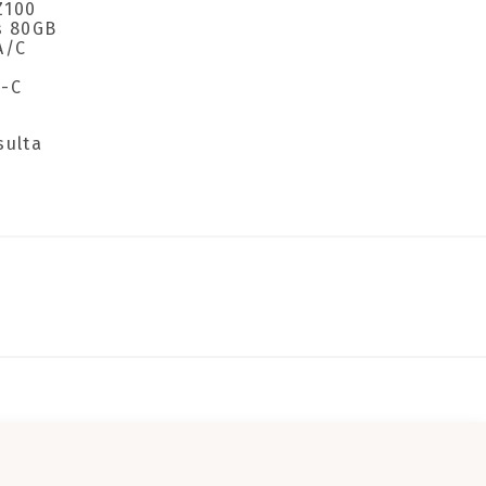
Z100
s 80GB
A/C
C
B-C
a
sulta