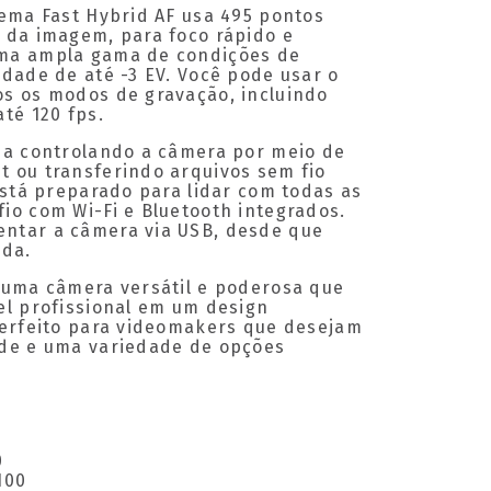
tema Fast Hybrid AF usa 495 pontos
 da imagem, para foco rápido e
ma ampla gama de condições de
idade de até -3 EV. Você pode usar o
s os modos de gravação, incluindo
té 120 fps.
ja controlando a câmera por meio de
 ou transferindo arquivos sem fio
está preparado para lidar com todas as
io com Wi-Fi e Bluetooth integrados.
ntar a câmera via USB, desde que
ada.
 uma câmera versátil e poderosa que
el profissional em um design
perfeito para videomakers que desejam
ade e uma variedade de opções
0
100