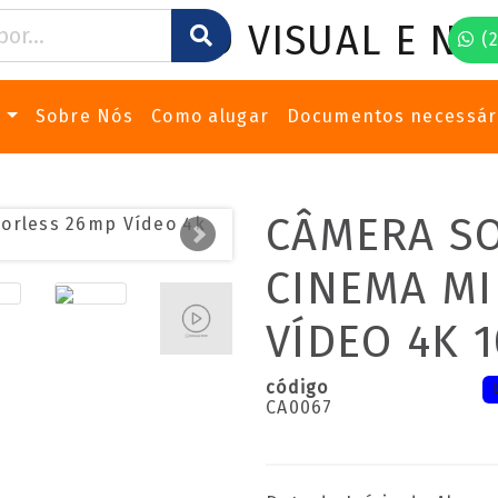
(2
s
Sobre Nós
Como alugar
Documentos necessár
CÂMERA SO
CINEMA M
VÍDEO 4K 1
código
CA0067