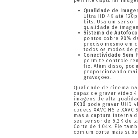
permite capturar imagen
Qualidade de Image
Ultra HD 4K até 120
bits. Usa um sensor
qualidade de imagem
Sistema de Autofoc
pontos cobre 90% da
preciso mesmo em co
todos os modos de gr
Conectividade Sem F
permite controle re
fio. Além disso, pod
proporcionando mai
gravações.
Qualidade de cinema na
capaz de gravar vídeo 4
imagens de alta qualida
FX30 pode gravar UHD 4K
codecs XAVC HS e XAVC S-
mas a captura interna d
seu sensor de 6,2K de l
Corte de 1,04x. Ele tam
com um corte mais subst