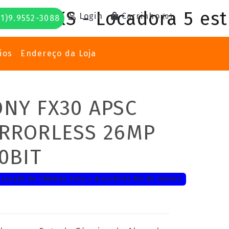
Login
Carrinho
(
0
)
1)9.9552-3088
ios
Endereço da Loja
NY FX30 APSC
IRRORLESS 26MP
0BIT
Locação de Câmeras Sony e Acessórios Rio de Janeiro