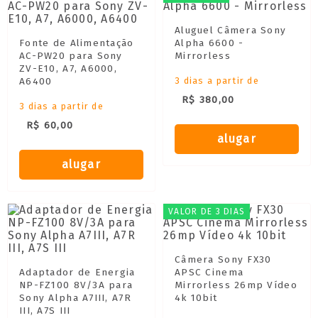
Aluguel Câmera Sony
Fonte de Alimentação
Alpha 6600 -
AC-PW20 para Sony
Mirrorless
ZV-E10, A7, A6000,
A6400
3 dias a partir de
R$ 380,00
3 dias a partir de
R$ 60,00
alugar
alugar
VALOR DE 3 DIAS
Câmera Sony FX30
Adaptador de Energia
APSC Cinema
NP-FZ100 8V/3A para
Mirrorless 26mp Vídeo
Sony Alpha A7III, A7R
4k 10bit
III, A7S III