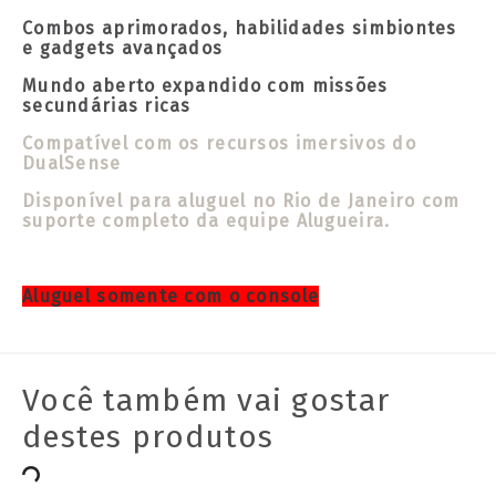
Combos aprimorados, habilidades simbiontes
e gadgets avançados
Mundo aberto expandido com missões
secundárias ricas
Compatível com os recursos imersivos do
DualSense
Disponível para aluguel no Rio de Janeiro com
suporte completo da equipe Alugueira.
Aluguel somente com o console
Você também vai gostar
destes produtos